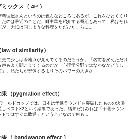
グミックス（ 4P ）
華料理屋さんというのは色んなところにあるが、これをひとくくり
したのは最近のことだ。町中華を紹介する番組もあって、私はそれ
が、大抵は同じような料理をただひたすらに...
 of similarity）
変更で少しは着地点が見えてくるのだろうか。「名前を変えただけ
う声もよく聞こえてくるのだが、心理学分野ではなかなかどうし
」、私たちが想像するよりそのパワーの大きさ...
（pygmalion effect）
ーワールドカップでは、日本は予選ラウンドを突破したものの決勝
退しベスト32という結果であった。結果だけみれば「予選ラウン
ドではすぐに敗退」ということなので何も...
 bandwagon effect ）