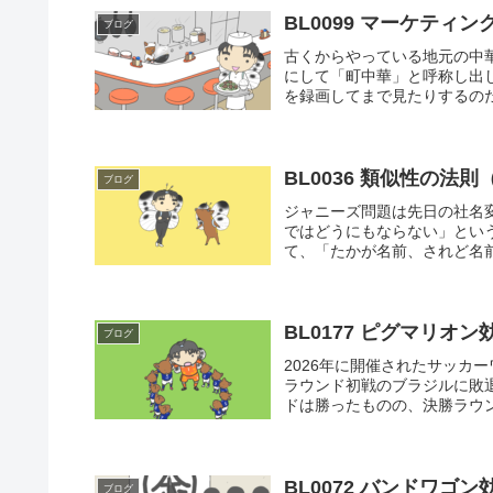
BL0099 マーケティン
ブログ
古くからやっている地元の中
にして「町中華」と呼称し出
を録画してまで見たりするのだ
BL0036 類似性の法則（law
ブログ
ジャニーズ問題は先日の社名
ではどうにもならない」とい
て、「たかが名前、されど名前
BL0177 ピグマリオン効果
ブログ
2026年に開催されたサッカ
ラウンド初戦のブラジルに敗
ドは勝ったものの、決勝ラウン
BL0072 バンドワゴン効果（
ブログ