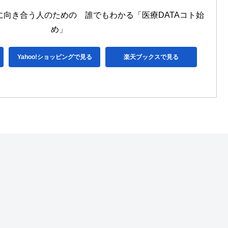
に向き合う人のための　誰でもわかる「医療DATAコト始
め」
Yahoo!ショッピングで見る
楽天ブックスで見る