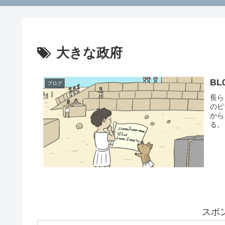
大きな政府
BL
ブログ
長ら
のピ
から
る。
スポ