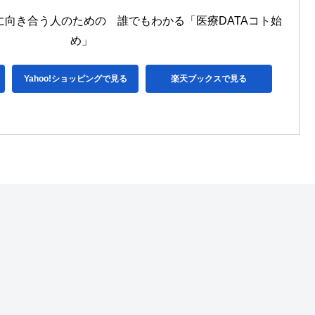
に向き合う人のための　誰でもわかる「医療DATAコト始
め」
Yahoo!ショッピングで見る
楽天ブックスで見る