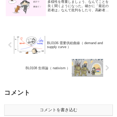
多様性を尊重しましょう、なんてことを
良く聞くようになった。確かに「最近の
若者は」なんて批判をしたり、高齢者を
ひとくくりに「老害」などとするような
考えでは社会は分断するばかりでよろし
くない。一方でここに思想、特に宗教的
なことが入ってくるとやや...
BL0106 需要供給曲線（ demand and
supply curve ）
BL0108 生得論（ nativism ）
コメント
コメントを書き込む