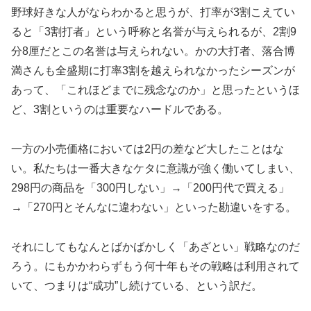
野球好きな人がならわかると思うが、打率が3割こえてい
ると「3割打者」という呼称と名誉が与えられるが、2割9
分8厘だとこの名誉は与えられない。かの大打者、落合博
満さんも全盛期に打率3割を越えられなかったシーズンが
あって、「これほどまでに残念なのか」と思ったというほ
ど、3割というのは重要なハードルである。
一方の小売価格においては2円の差など大したことはな
い。私たちは一番大きなケタに意識が強く働いてしまい、
298円の商品を「300円しない」→「200円代で買える」
→「270円とそんなに違わない」といった勘違いをする。
それにしてもなんとばかばかしく「あざとい」戦略なのだ
ろう。にもかかわらずもう何十年もその戦略は利用されて
いて、つまりは“成功”し続けている、という訳だ。