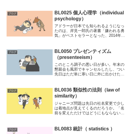
る。たとえばあるクラスにおいて期末テ
ストの成績とボールの遠投の成績との関
連を散布図でみたとしよう。一般的には
BL0025 個人心理学（individual
ブログ
頭脳系と体育系のこうした値...
psychology）
アドラーが日本でも知られるようになっ
たのは、岸見一郎氏の著書「嫌われる勇
気」がベストセラーとなった、2014年の
頃だったかと思う。フロイト、ユング、
アドラーの三人を称して、心理学の三大
巨匠と呼称するそうだが、心理学という
BL0050 プレゼンティズム
ブログ
学問の創始者といわれ...
（presenteeism）
このところ調子の悪い日が多い。年末の
懇親会も風邪でキャンセルしたし、つい
先日はただ単に寒い日に外に出かけただ
けなのに頭痛がしてきて大学院のリアル
授業を泣く泣く欠席してしまった。年齢
のせいにしたくもなるのだが、それだと
BL0036 類似性の法則（law of
ブログ
何でもアリというか常に言...
similarity）
ジャニーズ問題は先日の社名変更で少し
は着地点が見えてくるのだろうか。「名
前を変えただけではどうにもならない」
という声もよく聞こえてくるのだが、心
理学分野ではなかなかどうして、「たか
が名前、されど名前」、私たちが想像す
BL0083 統計（ statistics ）
ブログ
るよりそのパワーの大きさ...