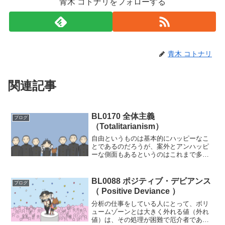
青木 コトナリをフォローする
青木 コトナリ
関連記事
BL0170 全体主義
ブログ
（Totalitarianism）
自由というものは基本的にハッピーなこ
とであるのだろうが、案外とアンハッピ
ーな側面もあるというのはこれまで多く
の哲学者や社会学者が指摘してきたこと
である。フロムは第二次大戦が勃発した
のは「自由」が原因ではないかとしてい
BL0088 ポジティブ・デビアンス
ブログ
る。第一次大戦が終わった...
（ Positive Deviance ）
分析の仕事をしている人にとって、ボリ
ュームゾーンとは大きく外れる値（外れ
値）は、その処理が困難で厄介者であ