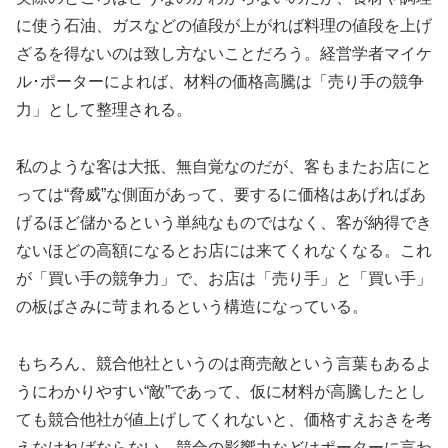
に使う石油、ガスなどの値段が上がれば料理の値段を上げ
ざるを得ないのは致し方ないことだろう。経営学者マイケ
ル･ポーターによれば、材料の価格高騰は「売り手の競争
力」として整理される。
私のような客は大抵、無自覚なのだが、客もまたお店にと
っては“脅威”な側面があって、要するに価格はあげればあ
げるほど儲かるという単純なものではなく、客が納得でき
ないほどの高額になるとお店には来てくれなくなる。これ
が「買い手の競争力」で、お店は「売り手」と「買い手」
の板ばさみに苛まれるという構造になっている。
もちろん、競合他社というのは商売敵という言葉もあるよ
うにわかりやすい“敵”であって、仮に材料が高騰したとし
ても競合他社が値上げしてくれないと、価格すえおきを考
えなければならない。競合の影響力などはポーターに言わ