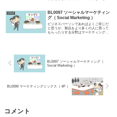
ら逃げれば安心安全が手に入るが、挑戦
すればそれ以上のものを手に入れること
ができる」といった意味合いで使われて
BL0097 ソーシャルマーケティン
ブログ
いる。だが、挑戦とは常...
グ（ Social Marketing ）
ビジネスパーソンであればよくご存じだ
と思うが、製品をより多くの人に買って
もらったりする分野はマーケティングと
呼称される。外側からみれば「営業」と
いう仕事と何が違うのかちょっとわかり
にくいかもしれないのだが、マーケティ
ングは学問分野的な色彩で...
BL0097 ソーシャルマーケティング（
Social Marketing ）
BL0099 マーケティングミックス（ 4P ）
コメント