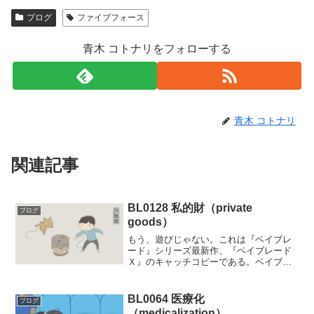
ブログ
ファイブフォース
青木 コトナリをフォローする
青木 コトナリ
関連記事
BL0128 私的財（private
ブログ
goods）
もう、遊びじゃない。これは『ベイブレ
ード』シリーズ最新作、『ベイブレード
Ｘ』のキャッチコピーである。ベイブレ
ードとはタカラトミー社が販売している
ベイゴマを基礎とした対戦用のコマ型ホ
ビーである。その特徴の一つは複数のパ
BL0064 医療化
ブログ
ーツから構成されている点...
（medicalization）