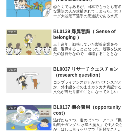
恐らくではあるが、日本でもっとも有名
な通訳の人が逮捕されてしまった。大リ
ーグ大谷翔平選手の元通訳である水原一
平、その人である。報道によれば大谷選
手の口座にあったお金を勝手にアクセス
して25億円を“盗んだ”ということになるの
BL0139 帰属意識（ Sense of
ブログ
だろうか。罪状のこ...
belonging ）
三十余年、勤務していた製薬企業を今
般、退職することとなった。退職を決め
たのは自分なので「退職することとなっ
た」という言い回しもどこか他人事のよ
うで変なのだが、数年ほど前から「そろ
そろ」と考えていたこともあり、あとは
BL0037 リサーチクエスチョン
ブログ
タイミング一つ、それが今般...
（research question）
コンプライアンスだとかガバナンスだと
か、外来語をそのままカタカナ表記する
文化が当たり前のことになって久しい。
私もさすがに戦前生まれというわけでは
ないので、既にこうした文化の中で暮ら
しているわけだが、出来るならば頑張っ
BL0137 機会費用（opportunity
ブログ
て日本語訳する文化が復活...
cost）
逃げたら１つ、進めば２つ アニメ『機
動戦士ガンダム 水星の魔女』で主人公ら
がしばしば言うセリフで「困難なことか